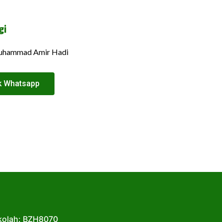
gi
uhammad Amir Hadi
ik Whatsapp
ekolah: BZH8070