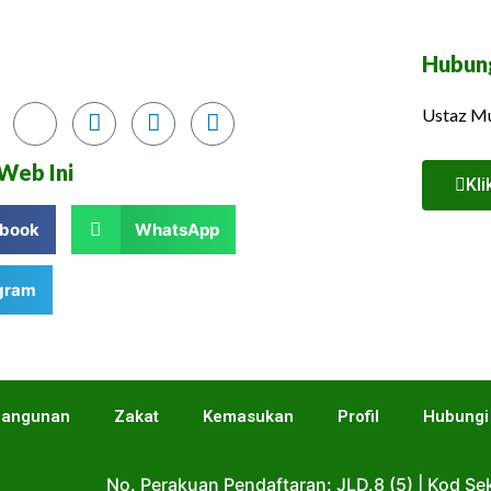
Hubun
Ustaz M
Web Ini
Kl
book
WhatsApp
gram
angunan
Zakat
Kemasukan
Profil
Hubungi
No. Perakuan Pendaftaran: JLD.8 (5) | Kod S