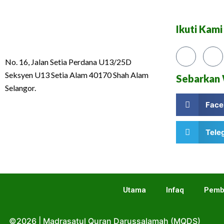
Ikuti Kami
No. 16, Jalan Setia Perdana U13/25D
Seksyen U13 Setia Alam 40170 Shah Alam
Sebarkan 
Selangor.
Face
Tele
Utama
Infaq
Pemb
©2026 | Madrasatul Quran Darussalamah (MQDS)